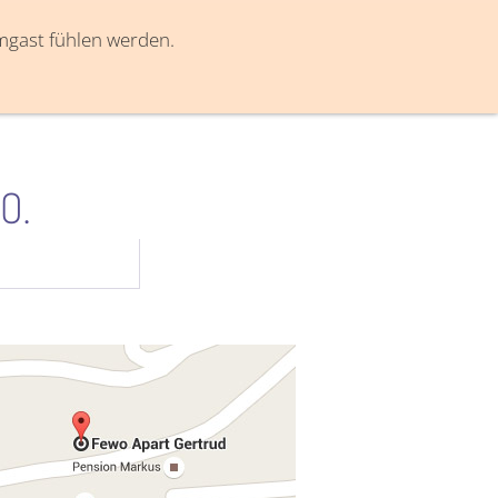
mmgast fühlen werden.
O.