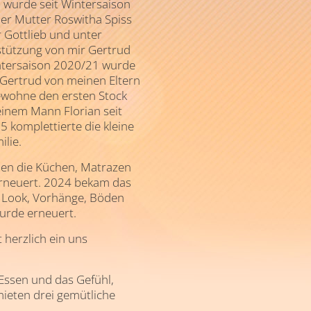
 wurde seit Wintersaison
er Mutter Roswitha Spiss
Gottlieb und unter
rstützung von mir Gertrud
intersaison 2020/21 wurde
Gertrud von meinen Eltern
ewohne den ersten Stock
nem Mann Florian seit
5 komplettierte die kleine
ilie.
den die Küchen, Matrazen
erneuert. 2024 bekam das
 Look, Vorhänge, Böden
urde erneuert.
t herzlich ein uns
Essen und das Gefühl,
ieten drei gemütliche