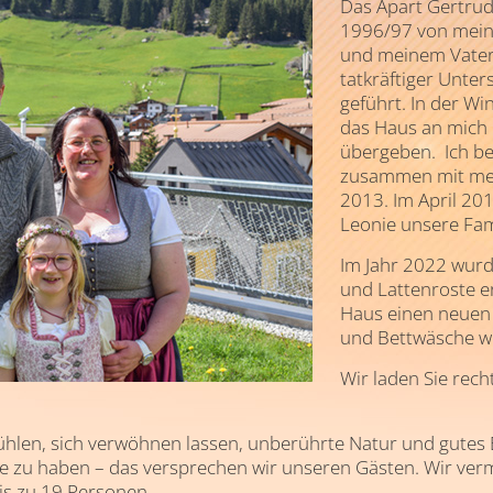
Das Apart Gertrud
1996/97 von mein
und meinem Vater 
tatkräftiger Unte
geführt. In der W
das Haus an mich 
übergeben. Ich b
zusammen mit mei
2013. Im April 201
Leonie unsere Fam
Im Jahr 2022 wur
und Lattenroste 
Haus einen neuen
und Bettwäsche w
Wir laden Sie rech
fühlen, sich verwöhnen lassen, unberührte Natur und gutes 
e zu haben – das versprechen wir unseren Gästen. Wir verm
s zu 19 Personen.